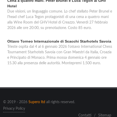
Cena a quattro mani: Peter Brunel e Luca Tegon al GHV
Hotel
Due visioni, un linguaggio comune. Lo chef stellato Peter Brunel e
l'head chef Luca Tegon protagonisti di una cena a quattro mani
alla Wine Room del GHV Hotel di Creazzo. Venerdì 27 febbraio
2026 alle ore 20:00, su prenotazione. Costo 85 euro.
Ottavo Torneo Internazionale di Scacchi Starhotels Savoia
Trieste ospita dal 4 al 6 gennaio 2026 l'ottavo International Chess
Tournament Starhotels Savoia con Gran Maestri da Italia, Croazia
e Principato di Monaco. Prima mossa domenica 4 gennaio ore
15.30 alla presenza delle autorità. Montepremi 1.500 euro.
© 2019 - 2026
Supero ltd
all rights reserved.
Privacy Policy
Contatti
/
Sitemap