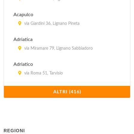
Acapulco
via Giardini 36, Lignano Pineta
Adriatica
via Miramare 79, Lignano Sabbiadoro
Adriatico
via Roma 51, Tarvisio
Ai Gelsi
ALTRI (416)
via Circonvallazione Ovest 12, Codroipo
Ai Glicini
via Napoleonica 4, Forgaria nel Friuli
REGIONI