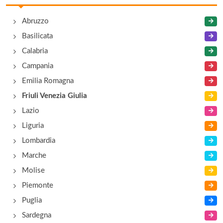
Ai Sette Nani
Abruzzo
frazione Prato 30, Prato Carnico
Basilicata
Ai Tre Amici
Calabria
via Cavour 17, Mortegliano
Campania
Emilia Romagna
Al Belvedere
Friuli Venezia Giulia
via Selet 1, Tolmezzo
Lazio
Liguria
Al Belvedere
Lombardia
via di Sotto 19, Cavazzo Carnico
Marche
Molise
Piemonte
Puglia
Sardegna