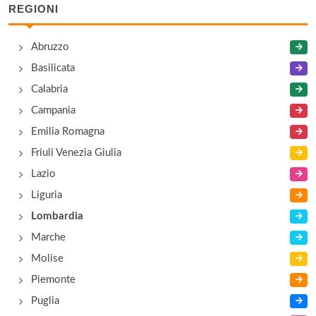
REGIONI
La Locanda di Botnaru Ludmila
Abruzzo
viale Milano 127, Lodi
Basilicata
Laus
Calabria
viale Europa 36, Lodi Vecchio
Campania
Emilia Romagna
Leoncino
Friuli Venezia Giulia
piazza Repubblica 4, Codogno
Lazio
Liguria
Lodi
Lombardia
via Achille Grandi 7, Lodi
Marche
Molise
Piemonte
Puglia