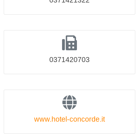
0371421322
0371420703
www.hotel-concorde.it