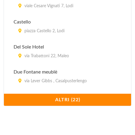
viale Cesare Vignati 7, Lodi
Castello
piazza Castello 2, Lodi
Del Sole Hotel
via Trabattoni 22, Maleo
Due Fontane meublè
via Lever Gibbs , Casalpusterlengo
Europa
ALTRI (22)
viale Pavia 5, Lodi
Fiesta
via Rovida 6/8, Casalpusterlengo