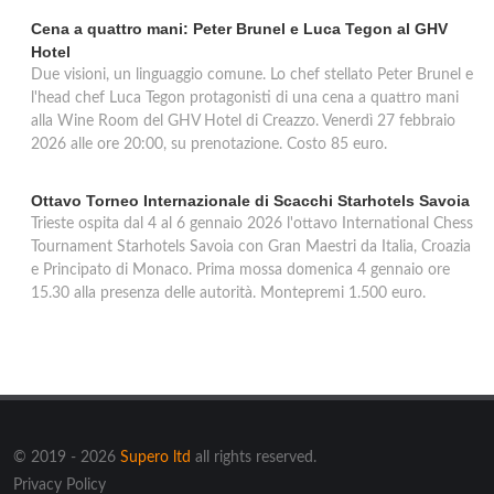
Cena a quattro mani: Peter Brunel e Luca Tegon al GHV
Hotel
Due visioni, un linguaggio comune. Lo chef stellato Peter Brunel e
l'head chef Luca Tegon protagonisti di una cena a quattro mani
alla Wine Room del GHV Hotel di Creazzo. Venerdì 27 febbraio
2026 alle ore 20:00, su prenotazione. Costo 85 euro.
Ottavo Torneo Internazionale di Scacchi Starhotels Savoia
Trieste ospita dal 4 al 6 gennaio 2026 l'ottavo International Chess
Tournament Starhotels Savoia con Gran Maestri da Italia, Croazia
e Principato di Monaco. Prima mossa domenica 4 gennaio ore
15.30 alla presenza delle autorità. Montepremi 1.500 euro.
© 2019 - 2026
Supero ltd
all rights reserved.
Privacy Policy