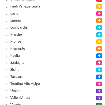
Acapulco
Friuli Venezia Giulia
viale Lombardia 59, Milano
Lazio
Liguria
Accademia
Lombardia
viale Certosa 68, Milano
Marche
Molise
Piemonte
Puglia
Sardegna
Sicilia
Toscana
Trentino Alto Adige
Umbria
Valle d'Aosta
Veneto