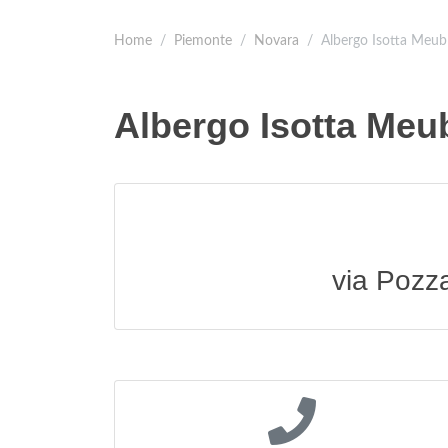
Home
Piemonte
Novara
Albergo Isotta Meub
Albergo Isotta Meu
via Pozz