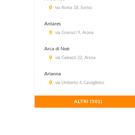
via Roma 18, Soriso
Antares
via Gramsci 9, Arona
Arca di Noè
via Galeazzi 22, Arona
Arianna
via Umberto 4, Cavaglietto
Aries
ALTRI (101)
via Sempione 37, Lesa
Atlantic
corso della Repubblica 124, Arona