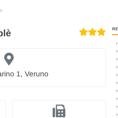
lè
RE
blè
arino 1, Veruno