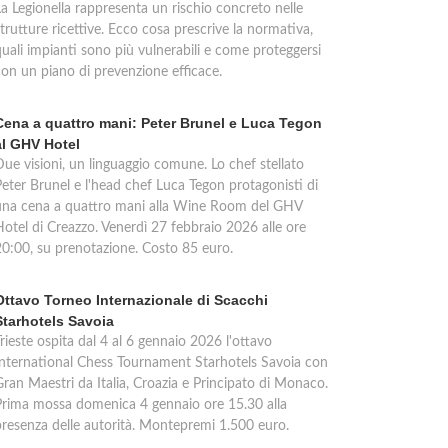
La Legionella rappresenta un rischio concreto nelle
trutture ricettive. Ecco cosa prescrive la normativa,
quali impianti sono più vulnerabili e come proteggersi
con un piano di prevenzione efficace.
Cena a quattro mani: Peter Brunel e Luca Tegon
al GHV Hotel
Due visioni, un linguaggio comune. Lo chef stellato
Peter Brunel e l'head chef Luca Tegon protagonisti di
una cena a quattro mani alla Wine Room del GHV
Hotel di Creazzo. Venerdì 27 febbraio 2026 alle ore
20:00, su prenotazione. Costo 85 euro.
Ottavo Torneo Internazionale di Scacchi
Starhotels Savoia
rieste ospita dal 4 al 6 gennaio 2026 l'ottavo
International Chess Tournament Starhotels Savoia con
Gran Maestri da Italia, Croazia e Principato di Monaco.
Prima mossa domenica 4 gennaio ore 15.30 alla
presenza delle autorità. Montepremi 1.500 euro.