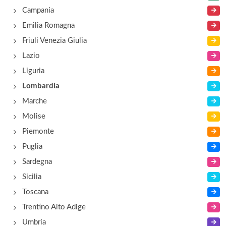
Belsoggiorno
Campania
strada Provinciale 10/12, Varzi
Emilia Romagna
Friuli Venezia Giulia
Belvedere
Lazio
località Carmine , Ruino
Liguria
Lombardia
Belvedere
Marche
via Rocca 30, Stradella
Molise
Piemonte
Puglia
Sardegna
Sicilia
Toscana
Trentino Alto Adige
Umbria