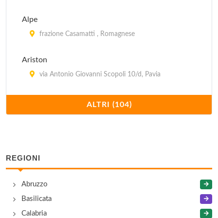
Alpe
frazione Casamatti , Romagnese
Ariston
via Antonio Giovanni Scopoli 10/d, Pavia
Aurora
ALTRI (104)
viale Vittorio Emanuele II 25, Pavia
Bedo
via Mazzini 27, Broni
REGIONI
Bellinzona
Abruzzo
via Mazzini 71, Casei Gerola
Basilicata
Calabria