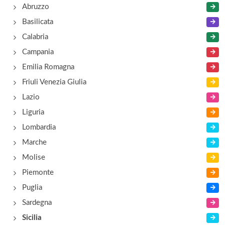
Abruzzo
via Nixa , Giardini Naxos
Basilicata
Andromaco Palace Hotel
Calabria
via Martino , Taormina
Campania
Emilia Romagna
Antares Olimpo
Friuli Venezia Giulia
poggio Mostropietro , Letojanni
Lazio
Liguria
Antea
Lombardia
via Nazionale 254, Mazzarò
Marche
Molise
Piemonte
Puglia
Sardegna
Sicilia