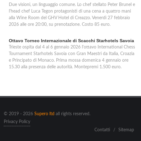
Due visioni, un linguaggio comune. Lo chef stellato Peter Brunel e
l'head chef Luca Tegon protagonisti di una cena a quattro mani
alla Wine Room del GHV Hotel di Creazzo. Venerdì 27 febbraio
2026 alle ore 20:00, su prenotazione. Costo 85 euro.
Ottavo Torneo Internazionale di Scacchi Starhotels Savoia
Trieste ospita dal 4 al 6 gennaio 2026 l'ottavo International Chess
Tournament Starhotels Savoia con Gran Maestri da Italia, Croazia
e Principato di Monaco. Prima mossa domenica 4 gennaio ore
15.30 alla presenza delle autorità. Montepremi 1.500 euro.
© 2019 - 2026
Supero ltd
all rights reserved.
Privacy Policy
Contatti
/
Sitemap