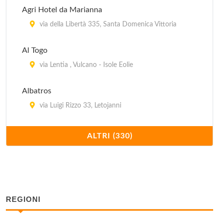
Agri Hotel da Marianna
via della Libertà 335, Santa Domenica Vittoria
Al Togo
via Lentia , Vulcano - Isole Eolie
Albatros
via Luigi Rizzo 33, Letojanni
Albergo La Piazza
ALTRI (330)
via San Pietro , Panarea - Isole Eolie
Albergo Mazzurco
via Conceria , Cesarò
REGIONI
Alexander