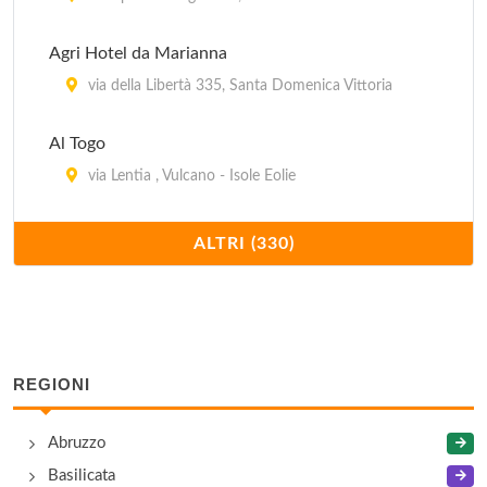
Agri Hotel da Marianna
via della Libertà 335, Santa Domenica Vittoria
Al Togo
via Lentia , Vulcano - Isole Eolie
Albatros
ALTRI (330)
via Luigi Rizzo 33, Letojanni
Albergo La Piazza
via San Pietro , Panarea - Isole Eolie
REGIONI
Albergo Mazzurco
Abruzzo
via Conceria , Cesarò
Basilicata