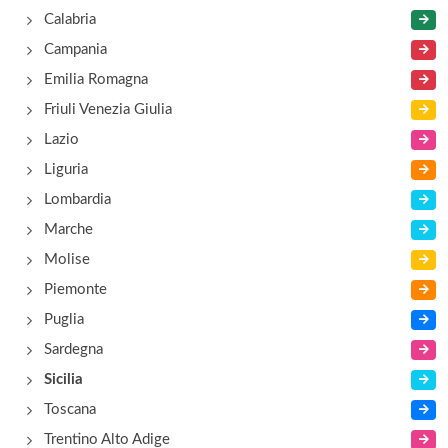
Alexander
Calabria
via Nixa , Giardini Naxos
Campania
Emilia Romagna
Antares Olimpo
Friuli Venezia Giulia
poggio Mostropietro , Letojanni
Lazio
Liguria
Antea
Lombardia
via Nazionale 254, Mazzarò
Marche
Molise
Piemonte
Puglia
Sardegna
Sicilia
Toscana
Trentino Alto Adige