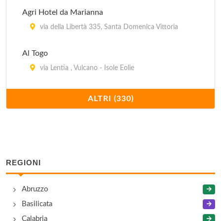
Agri Hotel da Marianna
via della Libertà 335, Santa Domenica Vittoria
Al Togo
via Lentia , Vulcano - Isole Eolie
Albergo La Piazza
ALTRI (330)
via San Pietro , Panarea - Isole Eolie
Albergo Mazzurco
via Conceria , Cesarò
REGIONI
Alexander
Abruzzo
via Nixa , Giardini Naxos
Basilicata
Andromaco Palace Hotel
Calabria