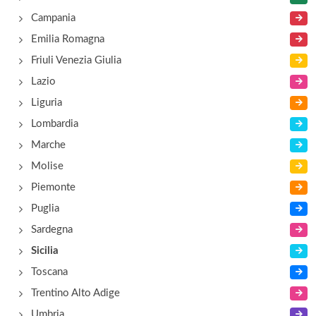
via Martino , Taormina
Campania
Emilia Romagna
Antares Olimpo
Friuli Venezia Giulia
poggio Mostropietro , Letojanni
Lazio
Liguria
Antea
Lombardia
via Nazionale 254, Mazzarò
Marche
Molise
Piemonte
Puglia
Sardegna
Sicilia
Toscana
Trentino Alto Adige
Umbria